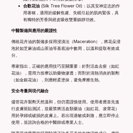
合歡花油
(Silk Tree Flower Oil)：以其安神定志的作
用著稱，適用於緩解焦慮、失眠引起的肌肉緊張，具
有獨特的芳香與經皮吸收雙重鎮靜功效。
中醫製備與應用的嚴謹性
傳統花卉油的製備多採用浸漬法（Maceration），將花朵浸
泡於如芝麻油或山茶油等基底油中數周，以溫和提取有效成
分。
專家指出，正確的應用技巧至關重要：針對活血去瘀（如紅
花油），需用力按摩以助藥物滲透；而對於清熱消炎的製劑
（如金銀花油），則應輕柔塗抹，避免摩擦生熱。
安全考量與現代融合
儘管花卉製劑天然溫和，但仍需謹慎使用。使用者應首先進
行皮膚斑貼測試，並嚴禁將活血類藥油（如紅花、凌霄花）
用於孕婦或破損的皮膚上。若出現過敏或刺激，應立即停止
使用，並諮詢合格的中醫師或專業人士。