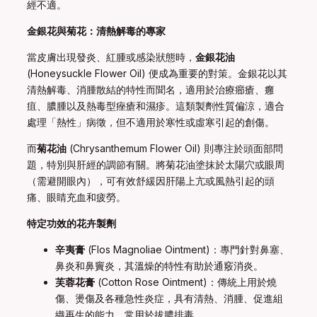
經不適。
金銀花與菊花：清熱解毒的專家
當皮膚出現發炎、紅腫或感染狀態時，
金銀花油
(Honeysuckle Flower Oil) 便成為重要的對策。金銀花以其
清熱解毒、消腫散結的特性而聞名，適用於治療癤瘡、癰
疽、膿腫以及熱毒型痤瘡和濕疹。這類製劑性質偏涼，適合
處理「熱性」病徵，但不適用於寒性或虛寒引起的創傷。
而
菊花油
(Chrysanthemum Flower Oil) 則專注於頭面部問
題，特別與肝經的調節有關。將菊花油塗抹於太陽穴或眼周
（需避開眼內），可有效舒緩因肝陽上亢或風熱引起的頭
痛、眼睛充血和疲勞。
特定功效的花卉製劑
辛夷膏
(Flos Magnoliae Ointment)：專門針對鼻塞、
鼻炎和鼻竇炎，其溫燥的特性有助於通竅消炎。
芙蓉花膏
(Cotton Rose Ointment)：傳統上用於燒
傷、燙傷及各種急性炎症，具有清熱、消腫、促進組
織再生的能力，常用於拔膿排毒。