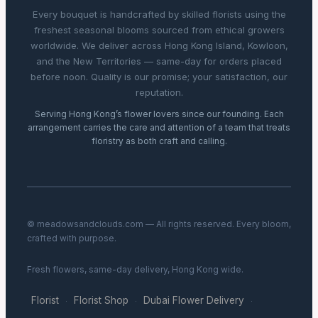
Every bouquet is handcrafted by skilled florists using the
freshest seasonal blooms sourced from ethical growers
worldwide. We deliver across Hong Kong Island, Kowloon,
and the New Territories — same-day for orders placed
before noon. Quality is our promise; your satisfaction, our
reputation.
Serving Hong Kong’s flower lovers since our founding. Each
arrangement carries the care and attention of a team that treats
floristry as both craft and calling.
© meadowsandclouds.com — All rights reserved. Every bloom,
crafted with purpose.
Fresh flowers, same-day delivery, Hong Kong wide.
Florist
Florist Shop
Dubai Flower Delivery
·
·
·