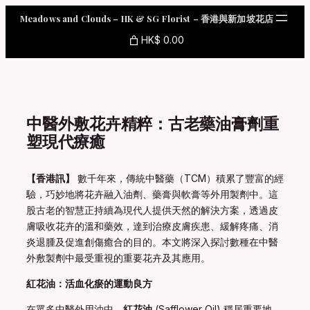
Skip
Meadows and Clouds – HK & SG Florist – 香港與新加坡花店
to
content
HK$ 0.00
中醫外敷花卉精粹：古老藥油膏劑重
塑現代療癒
【香港訊】
數千年來，傳統中醫藥（TCM）積累了豐富的經
驗，巧妙地將花卉融入油劑、藥膏與軟膏等外用製劑中。這
股古老的智慧正持續為現代人提供天然的解決方案，透過皮
膚吸收花卉的溫和藥效，達到治療皮膚疾患、緩解疼痛、消
炎退腫及促進創傷癒合的目的。本文將深入探討數種在中醫
外敷製劑中最受重視的重要花卉及其應用。
紅花油：活血化瘀的運動良方
在眾多中醫外用油中，
紅花油
(Safflower Oil) 穩居重要地