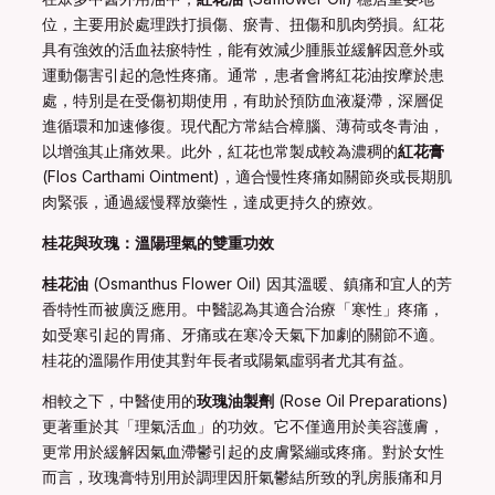
位，主要用於處理跌打損傷、瘀青、扭傷和肌肉勞損。紅花
具有強效的活血祛瘀特性，能有效減少腫脹並緩解因意外或
運動傷害引起的急性疼痛。通常，患者會將紅花油按摩於患
處，特別是在受傷初期使用，有助於預防血液凝滯，深層促
進循環和加速修復。現代配方常結合樟腦、薄荷或冬青油，
以增強其止痛效果。此外，紅花也常製成較為濃稠的
紅花膏
(Flos Carthami Ointment)，適合慢性疼痛如關節炎或長期肌
肉緊張，通過緩慢釋放藥性，達成更持久的療效。
桂花與玫瑰：溫陽理氣的雙重功效
桂花油
(Osmanthus Flower Oil) 因其溫暖、鎮痛和宜人的芳
香特性而被廣泛應用。中醫認為其適合治療「寒性」疼痛，
如受寒引起的胃痛、牙痛或在寒冷天氣下加劇的關節不適。
桂花的溫陽作用使其對年長者或陽氣虛弱者尤其有益。
相較之下，中醫使用的
玫瑰油製劑
(Rose Oil Preparations)
更著重於其「理氣活血」的功效。它不僅適用於美容護膚，
更常用於緩解因氣血滯鬱引起的皮膚緊繃或疼痛。對於女性
而言，玫瑰膏特別用於調理因肝氣鬱結所致的乳房脹痛和月