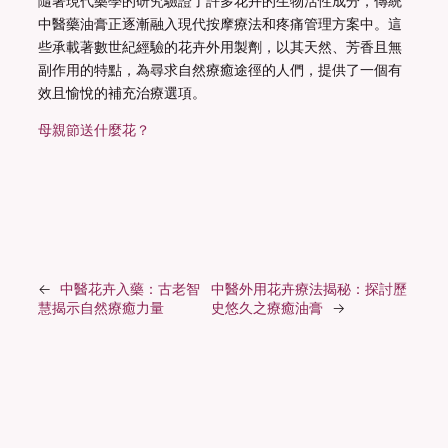
隨著現代藥學的研究驗證了許多花卉的生物活性成分，傳統
中醫藥油膏正逐漸融入現代按摩療法和疼痛管理方案中。這
些承載著數世紀經驗的花卉外用製劑，以其天然、芳香且無
副作用的特點，為尋求自然療癒途徑的人們，提供了一個有
效且愉悅的補充治療選項。
母親節送什麼花？
←
中醫花卉入藥：古老智
中醫外用花卉療法揭秘：探討歷
慧揭示自然療癒力量
史悠久之療癒油膏
→