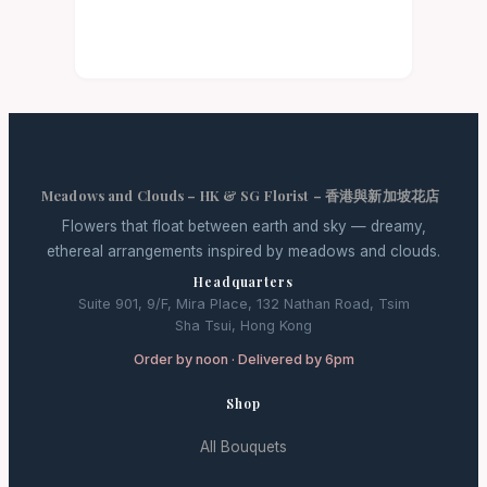
Meadows and Clouds – HK & SG Florist – 香港與新加坡花店
Flowers that float between earth and sky — dreamy,
ethereal arrangements inspired by meadows and clouds.
Headquarters
Suite 901, 9/F, Mira Place, 132 Nathan Road, Tsim
Sha Tsui, Hong Kong
Order by noon · Delivered by 6pm
Shop
All Bouquets