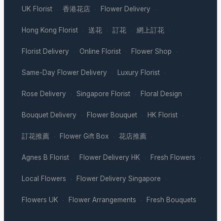
UK Florist
香港花店
Flower Delivery
·
·
·
Hong Kong Florist
送花
訂花
網上訂花
·
·
·
·
Florist Delivery
Online Florist
Flower Shop
·
·
·
Same-Day Flower Delivery
Luxury Florist
·
·
Rose Delivery
Singapore Florist
Floral Design
·
·
·
Bouquet Delivery
Flower Bouquet
HK Florist
·
·
·
訂花推薦
Flower Gift Box
花店推薦
·
·
·
Agnes B Florist
Flower Delivery HK
Fresh Flowers
·
·
·
Local Flowers
Flower Delivery Singapore
·
·
Flowers UK
Flower Arrangements
Fresh Bouquets
·
·