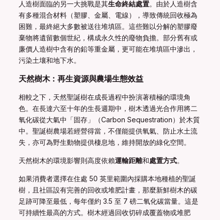
人造樹面臨的另一大挑戰是其
生命終結處置
。由於人造樹含
有多種混合材料（塑膠、金屬、電線），導致傳統回收極為
困難，最終絕大多數被送往堆填區。這些難以分解的塑膠廢
棄物將遺留數個世紀，構成永久性的廢物負擔。部分舊有或
廉價人造樹中含有的鉛等重金屬，更可能在堆填區中滲出，
污染土壤和地下水。
天然樹木：再生資源與農場生態效益
相較之下，天然聖誕樹在成長過程中扮演著積極的環境角
色。在長達六至十年的生長週期中，樹木透過光合作用將二
氧化碳從大氣中「固存」（Carbon Sequestration）於木質
中。聖誕樹農場若經營得當，不僅能提供氧氣、防止水土流
失，亦可為野生動物提供棲息地，維持開放的綠化空間。
天然樹木的環境影響則高度依賴
運輸距離
和
處置方式
。
如果消費者選擇在住處 50 英里範圍內採購本地種植的聖誕
樹，且社區設有完善的回收或堆肥計畫，那麼新鮮樹木的碳
足跡可降至最低，每年僅約 3.5 至 7 磅二氧化碳當量。這是
可持續性最高的方式。樹木經過回收切碎成覆蓋物或堆肥