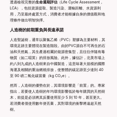
透過檢視完整的
生命週期評估
（Life Cycle Assessment，
LCA），包括資源提取、製造污染、運輸距離、水資源利
用，乃至最終處置方式，消費者才能根據自身的價值觀和地
理條件做出明智抉擇。
人造樹的前期重負與長遠承諾
人造聖誕樹，通常以聚氯乙烯（PVC）塑膠為主要材料，其
環境足跡主要體現在製造階段。由於PVC源自不可再生的石
油和天然氣，其生產過程屬於能源密集型，且往往伴隨有毒
物質（如二噁英）的排放風險。此外，據估計，北美市場上
約八到九成的人造樹來自中國製造，這意味著大規模的國際
海運及相關的重油燃燒排放，使整體的碳足跡至少達到 40
至 90 磅二氧化碳當量（kg CO₂e）。
然而，人造樹的優勢在於，其環境影響是「前置」的。專家
指出，若要使人造樹的年均環境影響低於每年購買的天然樹
木，前提是必須將其反覆使用至少 5 到 10 年，甚至更久。
若消費者僅使用數年便丟棄，其對環境的衝擊將遠超天然
樹。