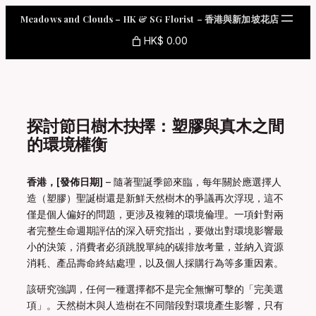
Skip
Meadows and Clouds – HK & SG Florist – 香港與新加坡花店
to
content
HK$ 0.00
探討節日樹木抉擇：塑膠與真木之間
的環境權衡
香港，[發佈日期]
– 隨著聖誕季節來臨，每年關於應選擇人
造（塑膠）聖誕樹還是新鮮天然樹木的爭議再次浮現，這不
僅是個人偏好的問題，更涉及複雜的環境倫理。一項針對兩
者完整生命週期評估的深入研究指出，要做出對環境影響最
小的決策，消費者必須跳脫單純的碳排放考量，並納入資源
消耗、產品壽命終結處理，以及個人採購行為等多重因素。
該研究強調，任何一種選擇都不是完全無懈可擊的「完美選
項」。天然樹木與人造樹在不同階段對環境產生影響，只有