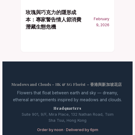
玫瑰與巧克力的隱形成
本：專家警告情人節消費
February
9, 2026
潛藏生態危機
Meadows and Clouds – HK & SG Florist – 香港與新加坡花店
Flowers that float between earth and sky — dreamy,
ethereal arrangements inspired by meadows and clouds.
Headquarters
Suite 901, 9/F, Mira Place, 132 Nathan Road, Tsim
Sha Tsui, Hong Kong
Order by noon · Delivered by 6pm