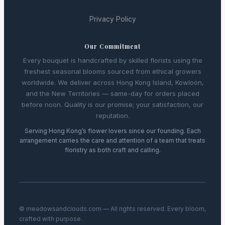
Privacy Policy
Our Commitment
Every bouquet is handcrafted by skilled florists using the
freshest seasonal blooms sourced from ethical growers
worldwide. We deliver across Hong Kong Island, Kowloon,
and the New Territories — same-day for orders placed
before noon. Quality is our promise; your satisfaction, our
reputation.
Serving Hong Kong’s flower lovers since our founding. Each
arrangement carries the care and attention of a team that treats
floristry as both craft and calling.
© meadowsandclouds.com — All rights reserved. Every bloom,
crafted with purpose.