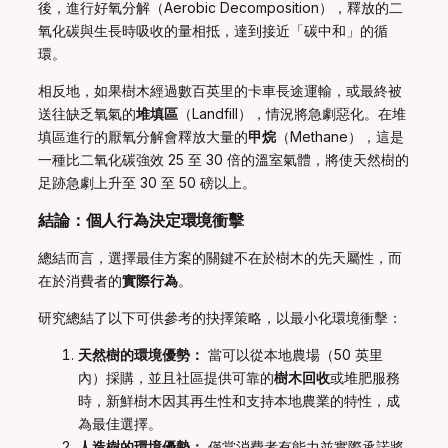
後，進行好氧分解（Aerobic Decomposition），釋放的二
氧化碳與生長時吸收的量相抵，達到接近「碳中和」的循
環。
相反地，如果樹木經過數百英里的卡車長途運輸，或最終被
送往缺乏氧氣的
堆填區
（Landfill），情況將急劇惡化。在堆
填區進行的厭氧分解會釋放大量的
甲烷
（Methane），這是
一種比二氧化碳強效 25 至 30 倍的溫室氣體，將使天然樹的
足跡急劇上升至 30 至 50 磅以上。
結論：個人行為決定環境衝擊
總結而言，選擇最佳方案的關鍵不在於樹木的先天屬性，而
在於消費者的
實際行為
。
研究總結了以下可供參考的抉擇策略，以最小化環境衝擊：
天然樹的環境優勢：
當可以從本地農場（50 英里
內）採購，並且社區提供可靠的
樹木回收
或堆肥服務
時，新鮮樹木因其再生性和支持本地農業的特性，成
為最佳選擇。
人造樹的環境優勢：
僅當消費者有能力並實際承諾將