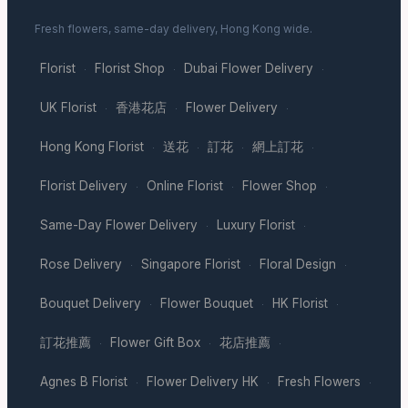
Fresh flowers, same-day delivery, Hong Kong wide.
Florist
Florist Shop
Dubai Flower Delivery
·
·
·
UK Florist
香港花店
Flower Delivery
·
·
·
Hong Kong Florist
送花
訂花
網上訂花
·
·
·
·
Florist Delivery
Online Florist
Flower Shop
·
·
·
Same-Day Flower Delivery
Luxury Florist
·
·
Rose Delivery
Singapore Florist
Floral Design
·
·
·
Bouquet Delivery
Flower Bouquet
HK Florist
·
·
·
訂花推薦
Flower Gift Box
花店推薦
·
·
·
Agnes B Florist
Flower Delivery HK
Fresh Flowers
·
·
·