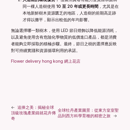
同一棵人造樹使用
10 至 20 年或更長時間
，尤其是在
本地新鮮樹木資源匱乏的地區，人造樹的前期高足跡
才得以攤平，顯示出較低的年均影響。
無論選擇哪一類樹木，使用 LED 節日燈飾以降低能源消耗，
以及避免使用含有危險化學物質的低價進口產品，都是消費
者能夠立即採取的積極步驟。最終，節日之樹的選擇應反映
對可持續實踐和資源循環利用的承諾。
Flower delivery hong kong 網上花店
←
追捧之美：揭秘全球
全球牡丹產業圖景：從東方皇室聖
頂級玫瑰產業鑄就花卉傳
品到西方科學育種的精密之旅
→
奇