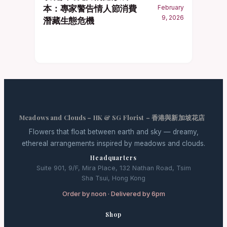
本：專家警告情人節消費
February
9, 2026
潛藏生態危機
Meadows and Clouds – HK & SG Florist – 香港與新加坡花店
Flowers that float between earth and sky — dreamy,
ethereal arrangements inspired by meadows and clouds.
Headquarters
Suite 901, 9/F, Mira Place, 132 Nathan Road, Tsim
Sha Tsui, Hong Kong
Order by noon · Delivered by 6pm
Shop