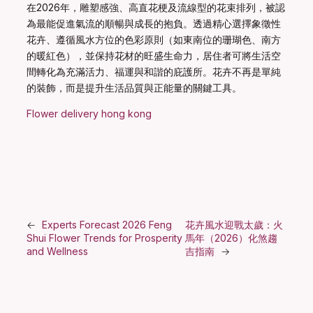
在2026年，雕塑感強、高直花梗及流線型的花束排列，被認
為最能促進氣流的順暢與成長的抱負。透過精心選擇象徵性
花卉、遵循風水方位的色彩原則（如東南位的珊瑚色、南方
的暖紅色），並保持花材的旺盛生命力，居住者可將生活空
間轉化為充滿活力、福運與和諧的庇護所。花卉不再是單純
的裝飾，而是提升生活品質與正能量的關鍵工具。
Flower delivery hong kong
←
Experts Forecast 2026 Feng
花卉風水迎戰太歲：火
Shui Flower Trends for Prosperity
馬年（2026）化煞趨
and Wellness
吉指南
→