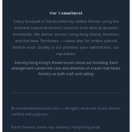
Our Commitment
Every bouquet is handcrafted by skilled florists using the
freshest seasonal blooms sourced from ethical growers
worldwide. We deliver across Hong Kong Island, Kowloon,
and the New Territories — same-day for orders placed
before noon. Quality is our promise; your satisfaction, our
reputation.
Serving Hong Kong’s flower lovers since our founding. Each
arrangement carries the care and attention of a team that treats
floristry as both craft and calling.
© meadowsandclouds.com — All rights reserved. Every bloom,
crafted with purpose.
Fresh flowers, same-day delivery, Hong Kong wide.