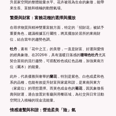
升居家空間的整體能量水平。花卉被視為生命的象徵，能帶
來生長、富饒和積極的動態氣場。
繁榮與財富：富饒花種的選擇與擺放
在尋求物質與精神雙重富饒方面，特定的「招財花」被賦予
重要角色，建議根據五行屬性，將其擺放於居所的東南財
位，結合當年的趨勢色調。
牡丹
，素有「花中之王」的美譽，一直是財富、好運與愛情
的經典象徵。在2026年，具有溫暖日落感的
珊瑚色牡丹
尤其
契合當前的流行趨勢，可搭配粉色或紅色品種，加強東南方
位（屬木）的能量。
此外，代表優雅與奢華的
蘭花
，特別是紫色、白色或柔和色
系的品種，也能有效提升財富與家庭和諧，是東南與東方
（家庭位）的理想選擇。而黃色或金色的
菊花
，因其象徵長
壽與財運，適合放置於客廳與用餐區域，為社交與日常活動
空間注入積極的現金流能量。
情感連繫與和諧：營造柔美「陰」氣