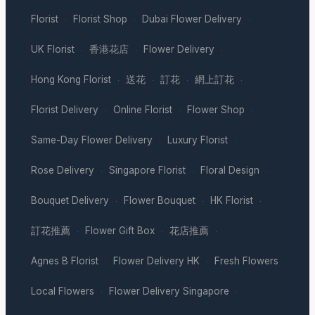
Florist
Florist Shop
Dubai Flower Delivery
·
·
·
UK Florist
香港花店
Flower Delivery
·
·
·
Hong Kong Florist
送花
訂花
網上訂花
·
·
·
·
Florist Delivery
Online Florist
Flower Shop
·
·
·
Same-Day Flower Delivery
Luxury Florist
·
·
Rose Delivery
Singapore Florist
Floral Design
·
·
·
Bouquet Delivery
Flower Bouquet
HK Florist
·
·
·
訂花推薦
Flower Gift Box
花店推薦
·
·
·
Agnes B Florist
Flower Delivery HK
Fresh Flowers
·
·
·
Local Flowers
Flower Delivery Singapore
·
·