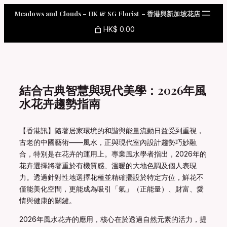
Skip
Meadows and Clouds – HK & SG Florist – 香港與新加坡花店
to
content
HK$ 0.00
結合古典智慧與現代美學：2026年風
水花卉趨勢指南
【香港訊】隨著居家環境的和諧與能量流動日益受到重視，
古老的中國藝術——風水，正與現代室內設計趨勢巧妙融
合，特別是在花卉的運用上。專業風水學者指出，2026年的
花卉選擇將著重於有機質感、溫暖的大地色調及個人表現
力。透過針對性地選擇花種並精確擺設於特定方位，鮮花不
僅能美化空間，更能成為吸引「氣」（正能量）、財富、愛
情與健康的關鍵。
2026年風水花卉的應用，核心在於透過自然元素的活力，提