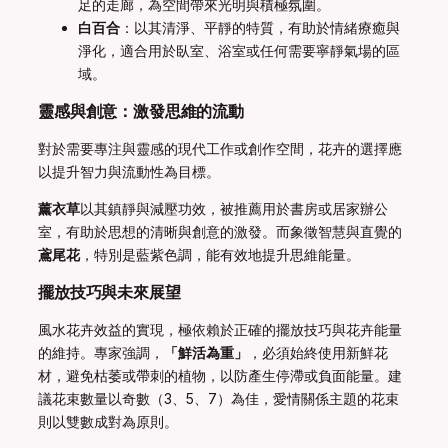
足的走廊，為空間帶來光明與積極氛圍。
白百合
：以其清淨、平靜的特質，有助於情緒療癒與
淨化，適合用於臥室、浴室或任何需要寧靜氣場的區
域。
靈感與創意：激發思維的流動
對於需要專注與靈感的現代工作或創作空間，花卉的選擇應
以提升智力與流動性為目標。
薰衣草
以其鎮靜與減壓功效，被推薦用於書房或居家辦公
室，有助於思想的清晰與創意的激發。而象徵智慧與直覺的
鳶尾花
，特別是藍紫色調，能有效地提升思維能量。
擺放技巧與未來展望
風水花卉效益的實現，極依賴於正確的擺放技巧與花卉能量
的維持。專家強調，
「鮮活為重」
，必須始終使用新鮮花
材，避免枯萎或帶刺的植物，以防產生停滯或負面能量。建
議花束數量以奇數（3、5、7）為佳，愛情關係主題的花束
則以雙數成對為原則。