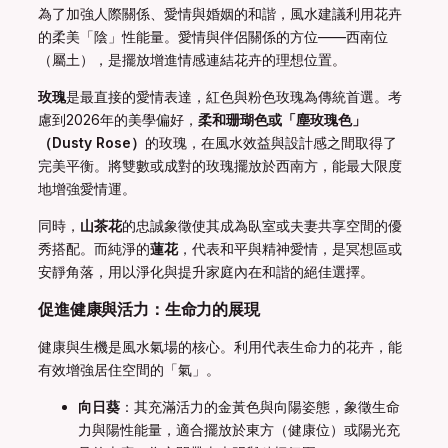
為了加強人際關係、愛情與婚姻的和諧，風水建議利用花卉
的柔美「陰」性能量。愛情與伴侶關係的方位——西南位
（屬土），是擺放增進情感連結花卉的理想位置。
玫瑰
是最直接的愛情表達，紅色與粉色玫瑰為傳統首選。考
慮到2026年的美學偏好，
柔和珊瑚色或「塵玫瑰色」
（Dusty Rose）
的玫瑰，在風水效益與設計感之間取得了
完美平衡。將雙數或成對的玫瑰擺放於西南方，能最大限度
地增強愛情運。
同時，
山茶花
的忠誠象徵使其成為臥室或夫妻共享空間的優
秀搭配。而純淨的
蓮花
，代表和平與精神愛情，是冥想區或
安靜角落，用以淨化與提升家庭內在和諧的絕佳選擇。
促進健康與活力：生命力的展現
健康與生機是風水氣場的核心。利用代表生命力的花卉，能
有效增強居住空間的「氣」。
向日葵
：其充滿活力的金黃色與向陽姿態，象徵生命
力與陽性能量，適合擺放於東方（健康位）或陽光充