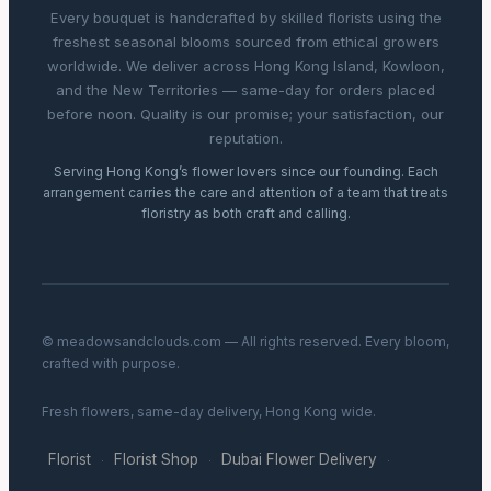
Every bouquet is handcrafted by skilled florists using the
freshest seasonal blooms sourced from ethical growers
worldwide. We deliver across Hong Kong Island, Kowloon,
and the New Territories — same-day for orders placed
before noon. Quality is our promise; your satisfaction, our
reputation.
Serving Hong Kong’s flower lovers since our founding. Each
arrangement carries the care and attention of a team that treats
floristry as both craft and calling.
© meadowsandclouds.com — All rights reserved. Every bloom,
crafted with purpose.
Fresh flowers, same-day delivery, Hong Kong wide.
Florist
Florist Shop
Dubai Flower Delivery
·
·
·