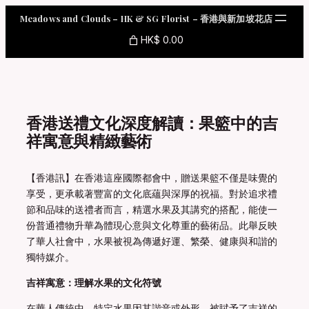
Skip
Meadows and Clouds – HK & SG Florist – 香港與新加坡花店
to
content
HK$ 0.00
香港送禮文化深度解讀：果籃中的吉
祥寓意與精緻藝術
【香港訊】在香港這座國際都會中，贈送果籃不僅是味覺的
享受，更承載著豐富的文化底蘊與深厚的祝福。對於追求禮
節和品味的送禮者而言，精選水果及其講究的搭配，能使一
份普通禮物升華為體現心意與文化尊重的藝術品。此舉反映
了華人社會中，水果被視為傳遞好運、繁榮、健康與和諧的
獨特媒介。
吉祥寓意：理解水果的文化符號
在華人傳統中，特定水果因其諧音或外形，被賦予了吉祥的