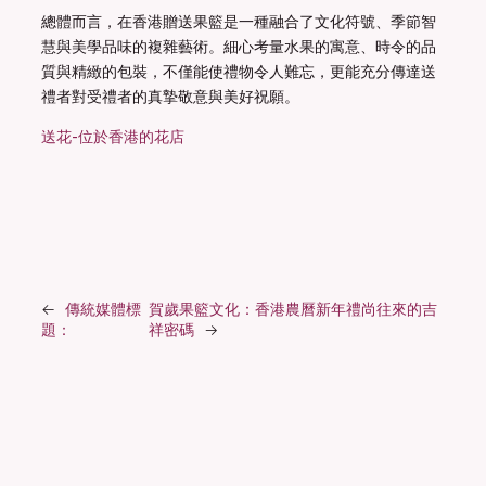
總體而言，在香港贈送果籃是一種融合了文化符號、季節智
慧與美學品味的複雜藝術。細心考量水果的寓意、時令的品
質與精緻的包裝，不僅能使禮物令人難忘，更能充分傳達送
禮者對受禮者的真摯敬意與美好祝願。
送花-位於香港的花店
←
傳統媒體標
賀歲果籃文化：香港農曆新年禮尚往來的吉
題：
祥密碼
→