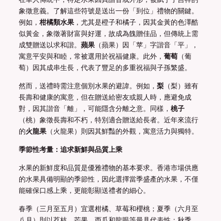
象徵意義。了解這些符號是送出一份「到位」禮物的關鍵。
例如，
柑橘類水果
，尤其是橙子和橘子，因其金黃的色澤酷
似黃金，象徵著財富與好運，故成為餽贈佳品，但傳統上需
成雙贈送以求和諧。
蘋果
（蘋果）因「苹」字諧音「平」，
寓意平安與和睦，常被選用於祝福健康。此外，
葡萄
（葡
萄）因其成串生長，代表了豐足的多重祝福與子孫繁盛。
然而，送禮時需注意個別水果的避諱。例如，
梨
（梨）雖有
長壽和健康的寓意，但在贈送給密友或親人時，應避免成
對，因其諧音「離」，可能隱含分離之意。同樣，
桃子
（桃）象徵長壽和不朽，特別適合贈送給長者。近年來流行
的
火龍果
（火龍果）則因其鮮豔的外觀，寓意活力與獨特。
季節性考量：追求新鮮與品質上乘
水果的新鮮度和品質是優雅禮物的基本要求。香港市場供應
的水果具備明顯的季節性，因此選擇當季盛產的水果，不僅
能確保口感上乘，更能彰顯送禮者的細心。
春季（三月至五月）宜選柑橘、草莓和櫻桃；夏季（六月至
八月）則以荔枝、芒果、西瓜和龍眼等最具代表性；秋季