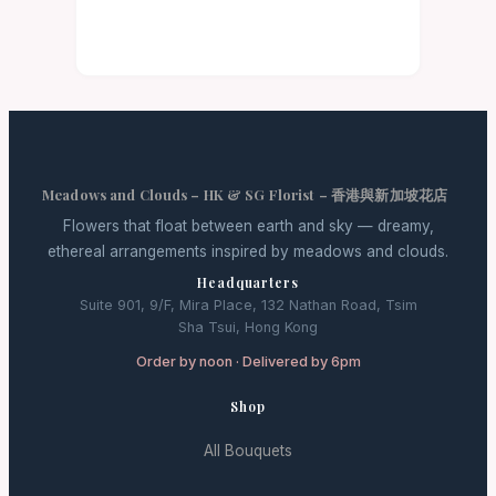
Meadows and Clouds – HK & SG Florist – 香港與新加坡花店
Flowers that float between earth and sky — dreamy,
ethereal arrangements inspired by meadows and clouds.
Headquarters
Suite 901, 9/F, Mira Place, 132 Nathan Road, Tsim
Sha Tsui, Hong Kong
Order by noon · Delivered by 6pm
Shop
All Bouquets