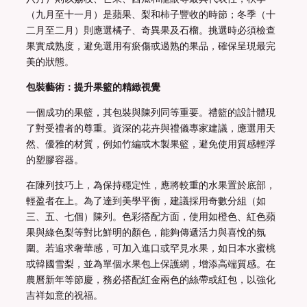
（九月至十一月）是蘋果、梨和柿子豐收的時節；冬季（十
二月至二月）則應選橘子、奇異果及石榴。挑選時必須檢查
果實成熟度，避免選用有瘀傷或過熟的果品，確保呈現最完
美的狀態。
包裝藝術：提升果籃的精緻視覺
一個成功的果籃，其包裝與陳列同等重要。禮籃的設計體現
了對受禮者的尊重。資深的花卉與禮儀專家建議，應選用天
然、優雅的材質，例如竹編或木製果籃，避免使用質感輕浮
的塑膠容器。
在陳列技巧上，為保持穩定性，應將較重的水果置於底部，
輕盈者在上。為了達到美學平衡，建議採用奇數分組（如
三、五、七個）陳列。色彩搭配方面，使用如橙色、紅色蘋
果與綠色梨等對比鮮明的顏色，能夠傳遞活力與喜悅的氛
圍。若追求奢華感，可加入進口或罕見水果，如日本水蜜桃
或韓國雪梨，並為單個水果包上保護網，增添高端質感。在
農曆新年等節慶，務必搭配紅金兩色的絲帶或紅包，以強化
吉祥如意的祝福。