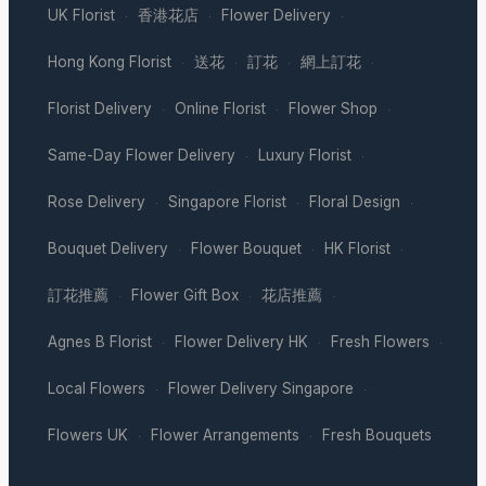
UK Florist
香港花店
Flower Delivery
·
·
·
Hong Kong Florist
送花
訂花
網上訂花
·
·
·
·
Florist Delivery
Online Florist
Flower Shop
·
·
·
Same-Day Flower Delivery
Luxury Florist
·
·
Rose Delivery
Singapore Florist
Floral Design
·
·
·
Bouquet Delivery
Flower Bouquet
HK Florist
·
·
·
訂花推薦
Flower Gift Box
花店推薦
·
·
·
Agnes B Florist
Flower Delivery HK
Fresh Flowers
·
·
·
Local Flowers
Flower Delivery Singapore
·
·
Flowers UK
Flower Arrangements
Fresh Bouquets
·
·