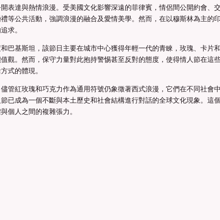
公開表達與熱情浪漫。受美國文化影響深遠的菲律賓，情侶間公開約會、
婚禮等公共活動，強調浪漫的融合及愛情美學。然而，在以穆斯林為主的
的追求。
度和巴基斯坦，該節日主要在城市中心獲得年輕一代的青睞，玫瑰、卡片
價值觀。然而，保守力量對此抱持警惕甚至反對的態度，使得情人節在這
活方式的體現。
。儘管紅玫瑰和巧克力作為通用符號仍象徵著西式浪漫，它們在不同社會
人節已成為一個不斷與本土歷史和社會結構進行對話的全球文化現象。這
體與個人之間的複雜張力。