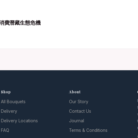
消費潛藏生態危機
Shop
About
All Bouquets
Our Story
l
Delivery
Contact Us
Delivery Locations
Journal
FAQ
Terms & Conditions