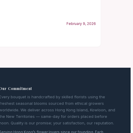
February 9, 2026
Our Commitment
Every bouquet is handcrafted by skilled florists using the
freshest seasonal blooms sourced from ethical growers
worldwide. We deliver across Hong Kong Island, Kowloon, and
the New Territories — same-day for orders placed before
noon. Quality is our promise; your satisfaction, our reputation.
Serving Hong Kong’s flower lovers since our founding. Each