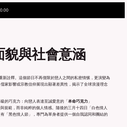
0.00
面貌與社會意涵
重新詮釋。這個節日不再僅限於戀人之間的私密情愫，更演變為
、儒家影響或宗教信仰展現出顯著差異性，揭示了全球浪漫理念
等級的巧克力：向戀人表達至誠愛意的「
本命巧克力
」
的責任與規範，而非純粹的個人情感。隨後的三月十四日「白色情人
設有「黑色情人節」，專門為單身者提供一個自我認同和團結的