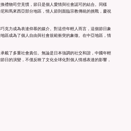
交換禮物司空見慣，節日是個人愛情與社會認可的結合。同樣
印尼和馬來西亞部分地區，情人節則面臨宗教傳統的挑戰，慶祝
和巧克力成為表達仰慕的媒介。對這些年輕人而言，這個節日象
些地區成為了個人自由與社會規範衝突的象徵。在中亞地區，情
中承載了多重社會責任。無論是日本強調的社交和諧，中國年輕
個節日的演變，不僅反映了文化全球化對個人情感表達的影響，