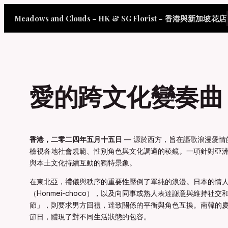
Skip
Meadows and Clouds – HK & SG Florist – 香港與新加坡花店
to
content
愛的跨文化變奏曲
香港，二零二四年五月十五日
— 源於西方，旨在謳歌浪漫愛
檢視各地社會規範、性別角色與文化調適的稜鏡。一項針對亞
與本土文化持續互動的獨特景象。
在東北亞，禮儀與秩序的重要性壓倒了單純的浪漫。日本的情
（Honmei-choco），以及向同事或熟人表達謝意與維持社交
節」，則要求男方回禮，達致關係的平衡與角色互換。南韓的
節日，體現了對不同生活狀態的包容。