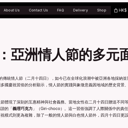
HK$ 
About Us
Contact Us
FAQ
Delivery
Shop
：亞洲情人節的多元
情的傳統情人節（二月十四日），如今已在全球化浪潮中被亞洲各地採納並
洲多國慶祝習俗的分析顯示，情人節的實踐與象徵意義因地域的歷史背景
人節體現了深刻的互惠精神與社會義務。當地女性在二月十四日贈送不同
和諧的「
義理巧克力
」（Giri-choco）。這一習俗強調了人際關係中
慶祝模式則更為複雜，除了一般的情人節與白色情人節外，四月十四日更