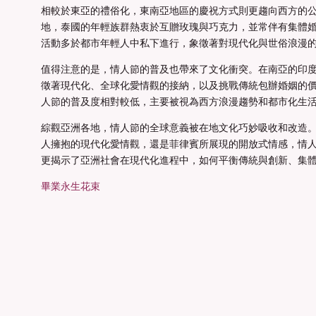
相較於東亞的禮俗化，東南亞地區的慶祝方式則更趨向西方的
地，泰國的年輕族群熱衷於互贈玫瑰與巧克力，並常伴有集體
活動多於都市年輕人中私下進行，象徵著對現代化與世俗浪漫
值得注意的是，情人節的普及也帶來了文化衝突。在南亞的印
徵著現代化、全球化愛情觀的接納，以及挑戰傳統包辦婚姻的
人節的普及度相對較低，主要被視為西方浪漫趨勢和都市化生
綜觀亞洲各地，情人節的全球意義被在地文化巧妙吸收和改造
人擁抱的現代化愛情觀，還是菲律賓所展現的開放式情感，情
更揭示了亞洲社會在現代化進程中，如何平衡傳統與創新、集
畢業永生花束