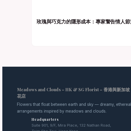
玫瑰與巧克力的隱形成本：專家警告情人節
Meadows and Clouds – HK & SG Florist – 香港與新加坡
花店
Flowers that float between earth and sky — dreamy, etherea
arrangements inspired by meadows and clouds.
Headquarters
Suite 901, 9/F, Mira Place, 132 Nathan Road,