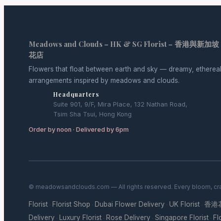
Meadows and Clouds – HK & SG Florist – 香港與新加坡
花店
Flowers that float between earth and sky — dreamy, etherea
arrangements inspired by meadows and clouds.
Headquarters
Suite 901, 9/F, Mira Place, 132 Nathan Road,
Tsim Sha Tsui, Hong Kong
Order by noon · Delivered by 6pm
© meadowsandclouds.com — All rights reserved. Every bloom, cra
Florist
Florist Shop
Dubai Flower Delivery
UK Florist
香港
·
·
·
·
Delivery
Luxury Florist
Rose Delivery
Singapore Florist
Fl
·
·
·
·