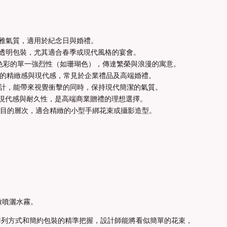
雅氣質，適用於紀念日與婚禮。
透明包裝，尤其適合春季或現代風格的宴會。
色彩的單一強烈性（如珊瑚色），傳達繁榮與浪漫的寓意。
的精緻感與現代感，常見於企業禮品及高端婚禮。
計，能帶來視覺衝擊的同時，保持現代簡潔的氣質。
現代感與耐久性，是高端商業贈禮的理想選擇。
目的層次，適合精緻的小型手綁花束或攝影造型。
微噴灑水霧。
排列方式和簡約包裝的精準把握，設計師能將看似簡單的花束，