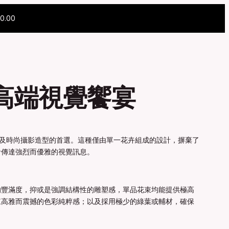
0.00
高端視覺饗宴
禮贈及時尚攝影造型的首選。這種僅由單一花卉組成的設計，摒棄了
者傳達強烈而優雅的視覺訊息。
的豐滿度，抑或是強調結構性的雕塑感，單品花束均能提供極高
來高雅而震撼的色彩純粹感；以及採用極少的綠葉或輔材，確保