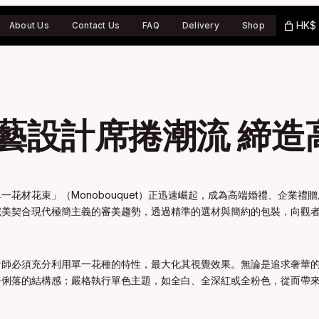
HK$ 
About Us
Contact Us
FAQ
Delivery
Shop
藝設計席捲潮流 締造
花材花束」（Monobouquet）正迅速崛起，成為高端婚禮、企業
完美契合現代極簡主義的審美趨勢，透過精準的選材與簡約的包裝，向觀
計師必須充分利用單一花種的特性，最大化其視覺效果。無論是追求奢華
淨俐落的結構感；嚴格執行單色主題，如全白、全深紅或全粉色，從而帶