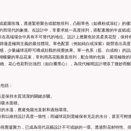
：
或庭園玫瑰，透過緊密聚合或鬆散排列，凸顯單色（如裸粉或深紅）的優
約而現代的象徵。在設計中，常要求統一高度排列，搭配素雅的牛皮紙或
束在高端場合中具有不可替代的地位。設計上應聚焦於其柔美花型，保持
蹄蓮是極簡主義的最佳體現。單色配置（例如純白或深紫）能營造出高度
感，少量繡球花即可構成壯觀的視覺效果。單一色系（藍、白或粉）的設
蝴蝶蘭的單品花束，常利用高花瓶垂直排列，配合簡約包裝，展現極致的
緻、花心色彩對比強烈（如白瓣黑心），為現代極簡設計增添了微妙而醒
議包括：
這是保持水質清潔的關鍵步驟。
加吸水面積。
爽的水溫，應避免陽光直射和過熱環境。
修剪以維持設計高度一致性；而繡球花則需確保有充足的水分，甚至可輕
的視覺凝聚力，已成為現代花藝設計不可或缺的一環。透過對花材特性、