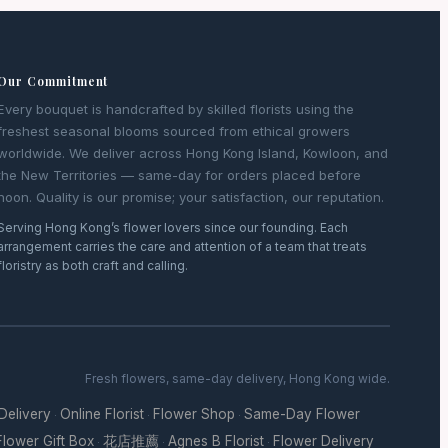
Our Commitment
Every bouquet is handcrafted by skilled florists using the
freshest seasonal blooms sourced from ethical growers
worldwide. We deliver across Hong Kong Island, Kowloon, and
the New Territories — same-day for orders placed before
noon. Quality is our promise; your satisfaction, our reputation.
Serving Hong Kong’s flower lovers since our founding. Each
arrangement carries the care and attention of a team that treats
floristry as both craft and calling.
Fresh flowers, same-day delivery, Hong Kong wide.
 Delivery
Online Florist
Flower Shop
Same-Day Flower
·
·
·
Flower Gift Box
花店推薦
Agnes B Florist
Flower Delivery
·
·
·