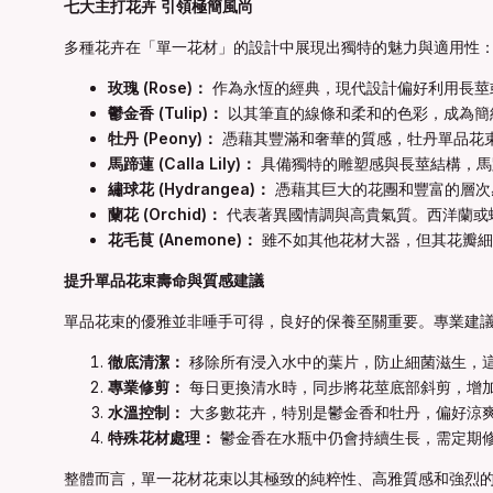
七大主打花卉 引領極簡風尚
多種花卉在「單一花材」的設計中展現出獨特的魅力與適用性
玫瑰 (Rose)：
作為永恆的經典，現代設計偏好利用長莖
鬱金香 (Tulip)：
以其筆直的線條和柔和的色彩，成為簡
牡丹 (Peony)：
憑藉其豐滿和奢華的質感，牡丹單品花
馬蹄蓮 (Calla Lily)：
具備獨特的雕塑感與長莖結構，馬
繡球花 (Hydrangea)：
憑藉其巨大的花團和豐富的層次
蘭花 (Orchid)：
代表著異國情調與高貴氣質。西洋蘭或
花毛茛 (Anemone)：
雖不如其他花材大器，但其花瓣細
提升單品花束壽命與質感建議
單品花束的優雅並非唾手可得，良好的保養至關重要。專業建
徹底清潔：
移除所有浸入水中的葉片，防止細菌滋生，
專業修剪：
每日更換清水時，同步將花莖底部斜剪，增
水溫控制：
大多數花卉，特別是鬱金香和牡丹，偏好涼
特殊花材處理：
鬱金香在水瓶中仍會持續生長，需定期
整體而言，單一花材花束以其極致的純粹性、高雅質感和強烈