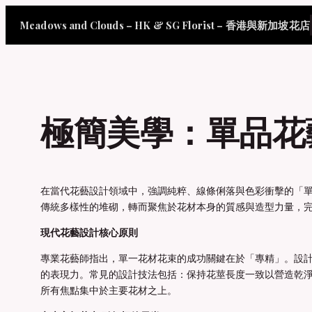
Skip
Meadows and Clouds – HK & SG Florist – 香港與新加坡花店
to
content
極簡美學：單品花
在當代花藝設計領域中，強調純粹、線條俐落與色彩衝擊的「單一
傳統多樣性的堆砌，轉而聚焦於花材本身的質感與造型力量，
現代花藝設計核心原則
專業花藝師指出，單一花材花束的成功關鍵在於「專精」。設
的表現力。常見的設計技法包括：保持花莖長度一致以營造乾
所有焦點集中於主要花材之上。