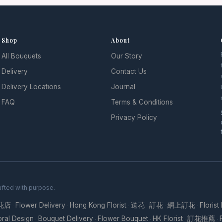
Shop
About
All Bouquets
Our Story
l
Delivery
Contact Us
Delivery Locations
Journal
FAQ
Terms & Conditions
Privacy Policy
fted with purpose.
花店
Flower Delivery
Hong Kong Florist
送花
訂花
網上訂花
Florist
·
·
·
·
·
·
oral Design
Bouquet Delivery
Flower Bouquet
HK Florist
訂花推薦
·
·
·
·
·